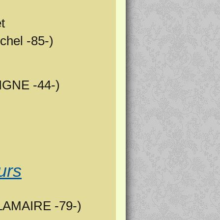
et
chel -85-)
IGNE -44-)
u
urs
 LAMAIRE -79-)