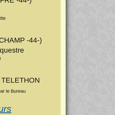
FRE -44-)
tte
CHAMP -44-)
Equestre
u
do TELETHON
ar le Bureau
urs